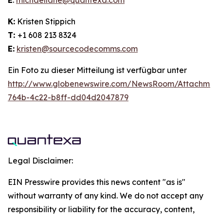
E
:
michaellane@quantexa.com
K:
Kristen Stippich
T:
+1 608 213 8324
E:
kristen@sourcecodecomms.com
Ein Foto zu dieser Mitteilung ist verfügbar unter
http://www.globenewswire.com/NewsRoom/Attachme
764b-4c22-b8ff-dd04d2047879
Legal Disclaimer:
EIN Presswire provides this news content "as is"
without warranty of any kind. We do not accept any
responsibility or liability for the accuracy, content,