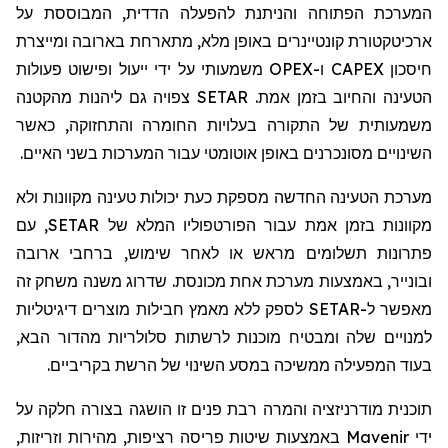
המערכת הפתוחה והניתנת להפעלה הדדית, המבוססת על
ארכיטקטורת קונטיינרים באופן מלא, מתארחת בארובה ומייצרת
חיסכון
CAPEX
ו-
OPEX
משמעותי על ידי ייעול ופישוט פעולות
הטעינה והחיוב בזמן אמת.
SETAR
צפויה גם ליהנות מהקטנה
משמעותית של התקורה בעלויות החומרה והתחזוקה, כאשר
השינויים מסונכרנים באופן אוטומטי עבור המערכות בשני האיים.
מערכת הטעינה החדשה מספקת כעת יכולות טעינה מקוונות ולא
מקוונות בזמן אמת עבור הפורטפוליו המלא של
SETAR
, עם
פתרונות תשלומים מראש או לאחר שימוש, ברחבי ארובה
ובונייר, באמצעות מערכת אחת מכונסת. שדרוג משנה משחק זה
מאפשר ל-
SETAR
לספק ללא מאמץ חבילות מוצרים דיגיטליות
למנויים שלה ומבטיח מוכנות לרשתות סלולריות מהדור הבא,
בעוד המפעילה ממשיכה במסע השינוי של הרשת בקריביים.
תוכנית מודרניזציה והמרה רבת פנים זו הושגה בצורה חלקה על
ידי
Mavenir
באמצעות שיטות פריסה רציפות, מהירות וזריזות,