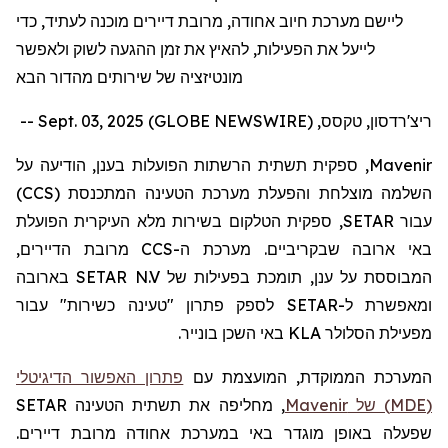
ליישם מערכת חיוב אחודה, מרובת דיירים מוכנה לעתיד, כדי
לייעל את הפעילות, להאיץ את זמן ההגעה לשוק ולאפשר
מונטיזציה של שירותים מהדור הבא
ריצ'רדסון, טקסס, Sept. 03, 2025 (GLOBE NEWSWIRE) --
Mavenir
, ספקית תשתית הרשתות הפועלות בענן, הודיעה על
השלמה מוצלחת והפעלת מערכת הטעינה המתכנסת (
CCS
)
עבור
SETAR
, ספקית הטלקום בשירות מלא העיקרית הפועלת
באי ארובה שבקריביים. מערכת ה-
CCS
מרובת הדיירים,
המבוססת על ענן, תומכת בפעילות של
SETAR N.V
בארובה
ומאפשרת ל-
SETAR
לספק פתרון "טעינה כשירות" עבור
מפעילת הסלולר
KLA
באי השכן בונייר.
המערכת הממוקדת, המועצמת עם
פתרון האפשור הדיגיטלי
(
MDE
) של
Mavenir
, מחליפה את תשתית הטעינה
SETAR
שפעלה באופן מוגדר באי במערכת אחודה מרובת דיירים.