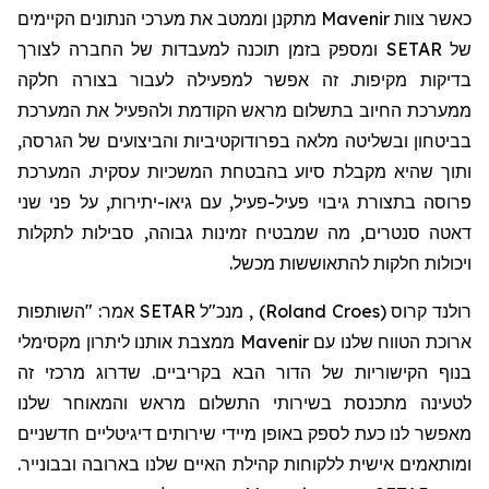
כאשר צוות
Mavenir
מתקנן וממטב את מערכי הנתונים הקיימים
של
SETAR
ומספק בזמן תוכנה למעבדות של החברה לצורך
בדיקות מקיפות. זה אפשר למפעילה לעבור בצורה חלקה
ממערכת החיוב בתשלום מראש הקודמת ולהפעיל את המערכת
בביטחון ובשליטה מלאה בפרודוקטיביות והביצועים של הגרסה,
ותוך שהיא מקבלת סיוע בהבטחת המשכיות עסקית. המערכת
פרוסה בתצורת גיבוי פעיל-פעיל, עם גיאו-יתירות, על פני שני
דאטה סנטרים, מה שמבטיח זמינות גבוהה, סבילות לתקלות
ויכולות חלקות להתאוששות מכשל.
רולנד קרו
ס (
Roland Croes
)
, מנכ"ל SETAR אמר: "השותפות
ארוכת הטווח שלנו עם Mavenir ממצבת אותנו ליתרון מקסימלי
בנוף הקישוריות של הדור הבא בקריביים. שדרוג מרכזי זה
לטעינה מתכנסת בשירותי התשלום מראש והמאוחר שלנו
מאפשר לנו כעת לספק באופן מיידי שירותים דיגיטליים חדשניים
ומותאמים אישית ללקוחות קהילת האיים שלנו בארובה ובבונייר.