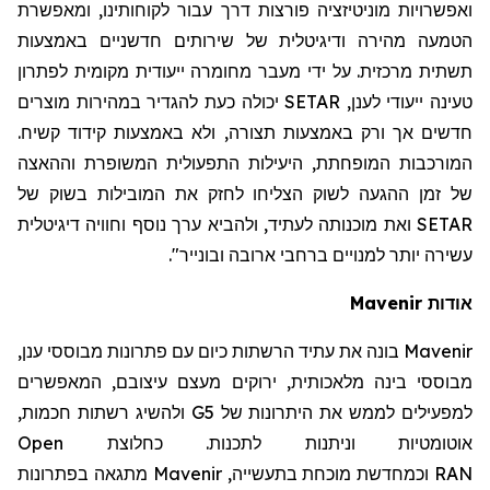
ואפשרויות מוניטיזציה פורצות דרך עבור לקוחותינו, ומאפשרת
הטמעה מהירה ודיגיטלית של שירותים חדשניים באמצעות
תשתית מרכזית. על ידי מעבר מחומרה ייעודית מקומית לפתרון
טעינה ייעודי לענן,
SETAR
יכולה כעת להגדיר במהירות מוצרים
חדשים אך ורק באמצעות תצורה, ולא באמצעות קידוד קשיח.
המורכבות המופחתת, היעילות התפעולית המשופרת וההאצה
של זמן ההגעה לשוק הצליחו לחזק את המובילות בשוק של
SETAR
ואת מוכנותה לעתיד, ולהביא ערך נוסף וחוויה דיגיטלית
עשירה יותר למנויים ברחבי ארובה ובונייר".
אודות
Mavenir
Mavenir
בונה את עתיד הרשתות כיום עם פתרונות מבוססי ענן,
מבוססי בינה מלאכותית, ירוקים מעצם עיצובם, המאפשרים
למפעילים לממש את היתרונות של 5
G
ולהשיג רשתות חכמות,
אוטומטיות וניתנות לתכנות. כחלוצת
Open
RAN
וכמחדשת מוכחת בתעשייה,
Mavenir
מתגאה בפתרונות