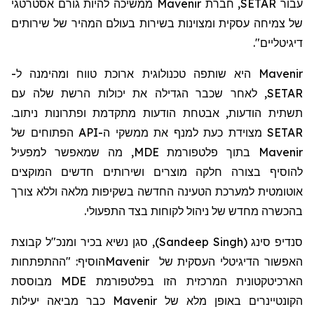
עבור SETAR,
חברת
Mavenir ממשיכה להיות גורם אסטרטגי
של צמיחה עסקית ומצוינות בשירות בעולם המהיר של שירותים
דיגיטליים".
Mavenir היא שותפה טכנולוגית ארוכת טווח ומהימנה ל-
SETAR, לאחר שכבר הגדילה את יכולות הרשת שלה עם
תשתית הודעות, אבטחת הודעות מתקדמת ופתרונות ניתוב.
SETAR מצוידת כעת למנף את ממשקי ה-API הפתוחים של
Mavenir בתוך פלטפורמת MDE, מה שמאפשר למפעיל
להוסיף בצורה חלקה מוצרים ושירותים חדשים המוקצים
אוטומטית למערכת הטעינה החדשה בשקיפות מלאה וללא צורך
בהכשרה מחדש של ניהול לקוחות בצד התפעולי.
סנדיפ סינג
(
Sandeep Singh
)
, סגן נשיא בכיר ומנכ"ל קבוצת
האפשור הדיגיטלי העסקית של
Mavenir
הוסיף: "ההתפתחות
הארכיטקטונית המרכזית הזו בפלטפורמת
MDE
מבוססת
הקונטיינרים באופן מלא של
Mavenir
כבר מביאה יעילות