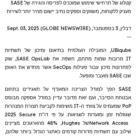
SASE
קטלוג של תרחישי שימוש שמוכנים לפריסה והגירה של
מעניק ללקוחות, משווקים וספקים נתיב יישום מהיר יותר לשירות
דבלין, 3 בספטמבר, Sept. 03, 2025 (GLOBE NEWSWIRE)
--
, המובילה העולמית בתיאום ומיכון של תשתיות
UBiqube
, שוק
SASE OpsLab
מרובות שמות מתחם, חשפה את
IT
אשר מחדש את האופן
SecOps
לפתרונות מיכון עבור פעילות
מועבר ומופעל.
SASE
שבו
הפך למודל הצריכה המועדף על תאגידים בתחום
SASE
אבטחת הסייבר, ועם זאת מדובר עדיין במודל אספקה
מבוסס
משימות לקביעת תצורת המנהרות
IT
שמעמיס על צוותי ה-
PoP
2025 Secure
דו"ח
שגוזלות זמן ומועדות לשגיאות. על פי
, 48% מהארגונים מציינים
Hughes
של
Network Access
שילוב עם תשתיות מדורות קודמים כאתגר הגדול ביותר שלהם,