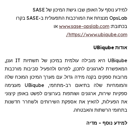
SASE
למידע נוסף על האופן שבו גישת המיכון של
רו
בק
SASE
מנצחת את המורכבות התפעולית ב-
OpsLab
או
www.sase-opslab.com
:
בכתובת
https://www.ubiqube.com/
UBiqube
אודות
וענן,
IT
היא מובילה עולמית במיכון של תשתיות
UBiqube
המאפשרת לארגונים לתכנן, לפרוס ולהפעיל סביבות מורכבות
מרובות ספקים בקנה מידה גדול. עם מערך המיכון המוכח שלה
מעצימה
UBiqube
והמומחיות שלה בתיאום רב-מתחמי,
ספקיות שירות, ארגונים ושותפות בערוצים לפשט באופן קיצוני
את הפעילות, להאיץ את אספקת השירותים ולשחרר חדשנות
בתחומי הרשתות והאבטחה.
למידע נוסף - מדיה